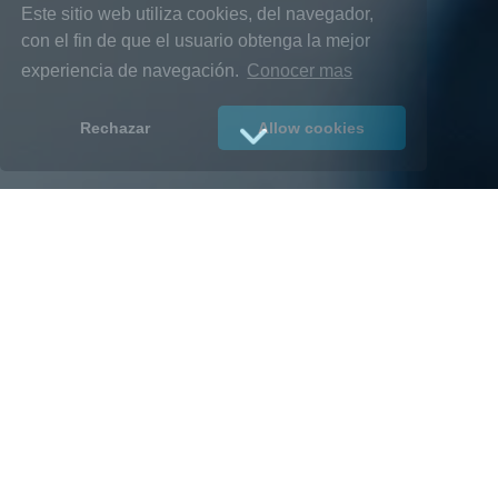
Este sitio web utiliza cookies, del navegador,
con el fin de que el usuario obtenga la mejor
experiencia de navegación.
Conocer mas
Rechazar
Allow cookies
ASIGNACIÓN AUTOMATICA
DE SALARIO MÍNIMO